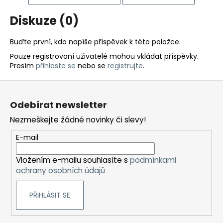
Diskuze (0)
Buďte první, kdo napíše příspěvek k této položce.
Pouze registrovaní uživatelé mohou vkládat příspěvky.
Prosím
přihlaste se
nebo se
registrujte
.
Z
á
Odebírat newsletter
p
Nezmeškejte žádné novinky či slevy!
a
t
E-mail
í
Vložením e-mailu souhlasíte s
podmínkami
ochrany osobních údajů
PŘIHLÁSIT SE