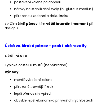
č
postavení kolene při dopadu
u
nároky na stabilizační svaly (hl. gluteus medius)
j
e
přirozenou kadenci a délku kroku
m
👉 Čím
širší pánev
, tím
větší laterální moment
při
e
došlapu.
BĚŽECKÁ
BUNDA
Úzká vs. široká pánev – praktické rozdíly
RONHILL
STRIDE
UŽŠÍ PÁNEV
SUNDOWN
JACKET
Typické častěji u mužů (ne výhradně)
2
199
Výhody:
Kč
Původně:
menší vybočení kolene
3
přirozeně „rovnější“ krok
000
Kč
lepší přenos síly vpřed
obvykle lepší ekonomika při vyšších rychlostech