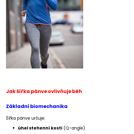
a
j
í
t
?
HLEDAT
Jak šířka pánve ovlivňuje běh
D
o
Základní biomechanika
p
o
Šířka pánve určuje:
r
u
úhel stehenní kosti
(Q-angle)