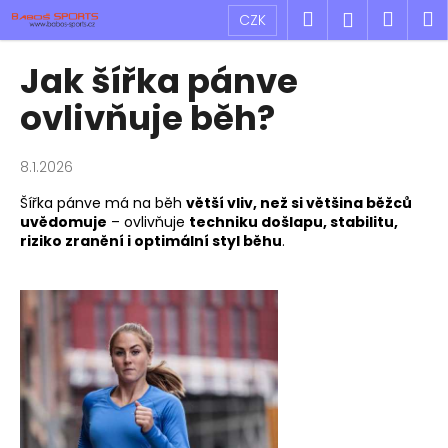
K
Přejít
Hledat
Náku
M
Přihlášen
CZK
na
o
obsah
Zpět
Zpět
košík
š
Jak šířka pánve
í
C
ovlivňuje běh?
k
o
p
8.1.2026
o
Šířka pánve má na běh
větší vliv, než si většina běžců
t
uvědomuje
– ovlivňuje
techniku došlapu, stabilitu,
ř
riziko zranění i optimální styl běhu
.
e
b
u
j
e
t
e
n