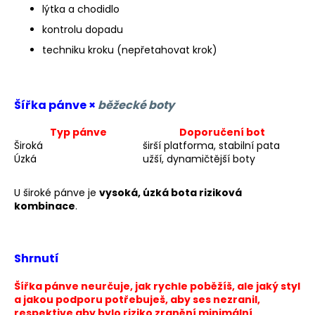
lýtka a chodidlo
kontrolu dopadu
techniku kroku (nepřetahovat krok)
Šířka pánve ×
běžecké boty
Typ pánve
Doporučení bot
Široká
širší platforma, stabilní pata
Úzká
užší, dynamičtější boty
U široké pánve je
vysoká, úzká bota riziková
kombinace
.
Shrnutí
Šířka pánve neurčuje, jak rychle poběžíš, ale jaký styl
a jakou podporu potřebuješ, aby ses nezranil,
respektive aby bylo riziko zranění minimální.