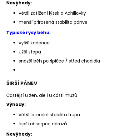
Nevýhody:
větší zatížení lýtek a Achillovky
menší přirozená stabilita pánve
Typické rysy běhu:
vyšší kadence
užší stopa
snazší běh po špičce / střed chodidla
ŠIRŠÍ PÁNEV
Častější u žen, ale i u části mužů
Výhody:
větší laterální stabilita trupu
lepší absorpce nárazů
Nevýhody: