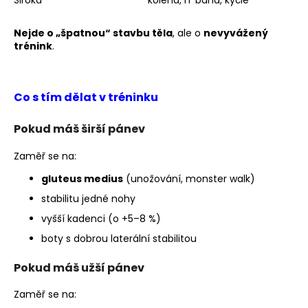
Nejde o „špatnou“ stavbu těla
, ale o
nevyvážený
trénink
.
Co s tím dělat v tréninku
Pokud máš
širší pánev
Zaměř se na:
gluteus medius
(unožování, monster walk)
stabilitu jedné nohy
vyšší kadenci (o +5–8 %)
boty s dobrou laterální stabilitou
Pokud máš
užší pánev
Zaměř se na: