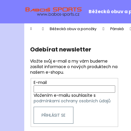
K
Přejít
na
o
Běžecká obuv a 
obsah
Zpět
Zpět
š
do
do
í
Domů
Běžecká obuv a ponožky
Pánská
k
obchodu
obchodu
P
o
Odebírat newsletter
s
t
Vložte svůj e-mail a my vám budeme
r
zasílat informace o nových produktech na
našem e-shopu.
a
n
E-mail
n
Vložením e-mailu souhlasíte s
í
podmínkami ochrany osobních údajů
p
a
PŘIHLÁSIT SE
n
e