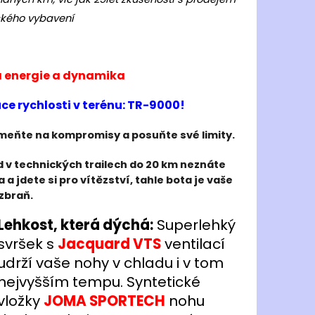
ONHILL CORE L/S TEE
kého vybavení
č
á energie a dynamika
ce rychlosti v terénu: TR-9000!
eňte na kompromisy a posuňte své limity.
 v technických trailech do 20 km neznáte
a a jdete si pro vítězství, tahle bota je vaše
zbraň.
Lehkost, která dýchá:
Superlehký
svršek s
Jacquard VTS
ventilací
udrží vaše nohy v chladu i v tom
nejvyšším tempu. Syntetické
vložky
JOMA SPORTECH
nohu