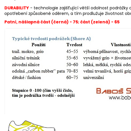
DURABILITY
- technologie zajišťující větší odolnost podrážky 
opotřebení způsobené oděrem, a tím prodlužuje životnost obu
Patní, nášlapná část (černá) - 75; část (zelená) - 65