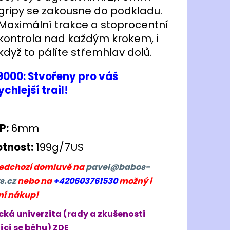
gripy se zakousne do podkladu.
Maximální trakce a stoprocentní
kontrola nad každým krokem, i
když to pálíte střemhlav dolů.
000: Stvořeny pro váš
ychlejší trail!
P:
6mm
tnost:
199g/7US
ředchozí domluvě na
pavel@babos-
s.cz
nebo na
+420603761530
možný i
ní nákup!
cká univerzita (rady a zkušenosti
ící se běhu) ZDE