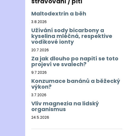
stravování / pití
Maltodextrin a běh
3.8.2026
Užívání sody bicarbony a
kyselina mléčná, respektive
vodíkové ionty
20.7.2026
Za jak dlouho po napití se toto
projeví ve svalech?
9.7.2026
Konzumace banánů a běžecký
výkon?
3.7.2026
Vliv magnezia na lidský
organismus
24.5.2026