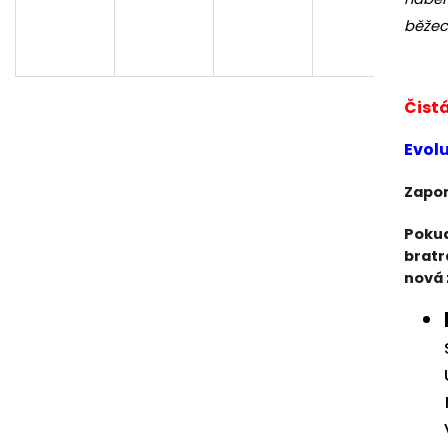
BĚŽECKÉ PONOŽKY HILLY CUSHION
BĚŽECKÉ TRIKO R
SOCKLET
běžec
809 Kč
345 Kč
Původně:
899 K
Původně:
384 Kč
Čist
Evolu
Zapom
Pokud
bratr
nová 