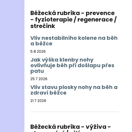
Běžecká rubrika - prevence
- fyzioterapie / regenerace /
strečink
Vliv nestabilního kolene na běh
a běžce
5.8.2026
Jak výška klenby nohy
ovlivňuje běh při došlapu přes
patu
25.7.2026
Vliv stavu plosky nohy na běh a
zdraví běžce
21.7.2026
Běžecká rubrika - výživa -