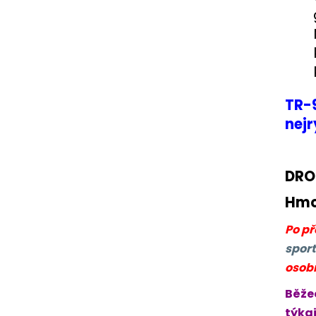
TR-9
nejr
DRO
Hmo
Po p
sport
osob
Běže
týkaj