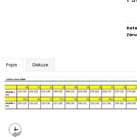
Měr
cena
Kate
Záru
Popis
Diskuze