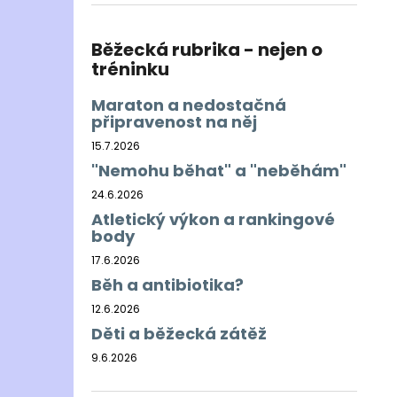
BĚŽECKÁ BUNDA RONHILL EVERYDAY
l
JACKET
899 Kč
Běžecká rubrika - nejen o
Původně:
1 200 Kč
tréninku
Maraton a nedostačná
připravenost na něj
15.7.2026
"Nemohu běhat" a "neběhám"
24.6.2026
Atletický výkon a rankingové
body
17.6.2026
Běh a antibiotika?
12.6.2026
Děti a běžecká zátěž
9.6.2026