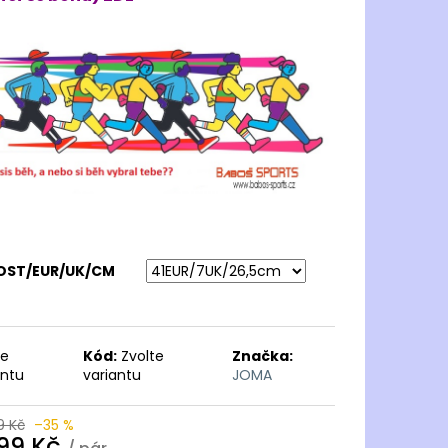
KOST/EUR/UK/CM
te
Kód:
Zvolte
Značka:
antu
variantu
JOMA
9 Kč
–35 %
999 Kč