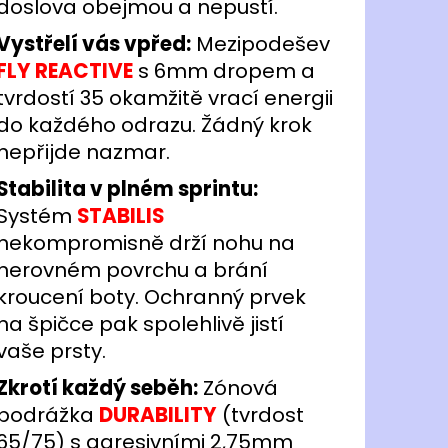
doslova obejmou a nepustí.
Vystřelí vás vpřed:
Mezipodešev
F
LY REACTIVE
s 6mm dropem a
tvrdostí 35 okamžitě vrací energii
do každého odrazu. Žádný krok
nepřijde nazmar.
Stabilita v plném sprintu:
Systém
STABILIS
nekompromisně drží nohu na
nerovném povrchu a brání
kroucení boty. Ochranný prvek
na špičce pak spolehlivě jistí
vaše prsty.
Zkrotí každý seběh:
Zónová
podrážka
DURABILITY
(tvrdost
65/75) s agresivními 2,75mm