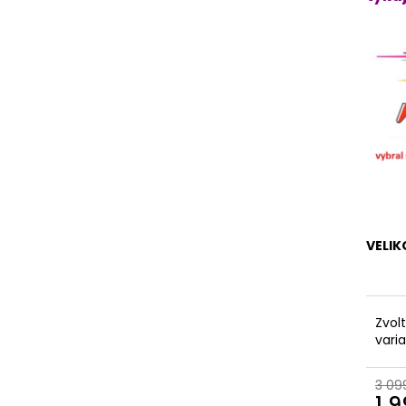
VELI
Zvol
vari
3 09
1 