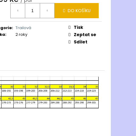
/ pár
ná
DO KOŠÍKU
:
Tisk
gorie
:
Trailová
ka
:
2 roky
Zeptat se
Sdílet