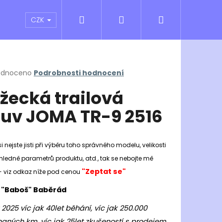
Hledat
Přihlášení
Nákupní
atní sporty
Outlet
Obchodní podmínky
CZK
košík
rné
odnoceno
Podrobnosti hodnocení
cení
žecká trailová
ktu
uv JOMA TR-9 2516
ček.
i nejste jisti při výběru toho správného modelu, velikosti
hledně parametrů produktu, atd., tak se nebojte mě
"Zeptat se"
- viz odkaz níže pod cenou
 "Baboš" Baběrád
Následující
 2025 víc jak 40let běhání, víc jak 250.000
aných km, víc jak 25let zkušeností s prodejem