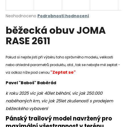
a
j
Průměrné
Neohodnoceno
Podrobnosti hodnocení
í
hodnocení
běžecká obuv JOMA
produktu
t
je
?
RASE 2611
0,0
z
5
hvězdiček.
Pokud si nejste jisti při výběru toho správného modelu, velikosti
nebo ohledně parametrů produktu, atd., tak se nebojte mě zeptat -
HLEDAT
"Zeptat se"
viz odkaz níže pod cenou
Pavel "Baboš" Baběrád
D
k roku 2025 víc jak 40let běhání, víc jak 250.000
o
naběhaných km, víc jak 25let zkušeností s prodejem
p
o
běžeckého vybavení
r
Pánský trailový model navržený pro
u
maximální všestrannost v terénu.