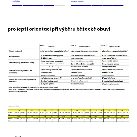
pro lepší orientaci při výběru běžecké obuvi