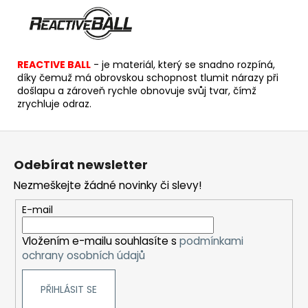
REACTIVE BALL
- je materiál, který se snadno rozpíná,
díky čemuž má obrovskou schopnost tlumit nárazy při
došlapu a zároveň rychle obnovuje svůj tvar, čímž
zrychluje odraz.
Z
á
Odebírat newsletter
p
Nezmeškejte žádné novinky či slevy!
a
t
E-mail
í
Vložením e-mailu souhlasíte s
podmínkami
ochrany osobních údajů
PŘIHLÁSIT SE