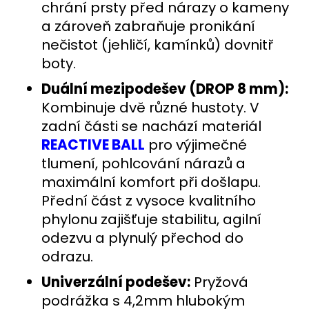
chrání prsty před nárazy o kameny
a zároveň zabraňuje pronikání
nečistot (jehličí, kamínků) dovnitř
boty.
Duální mezipodešev (DROP 8 mm):
Kombinuje dvě různé hustoty. V
zadní části se nachází materiál
REACTIVE BALL
pro výjimečné
tlumení, pohlcování nárazů a
maximální komfort při došlapu.
Přední část z vysoce kvalitního
phylonu zajišťuje stabilitu, agilní
odezvu a plynulý přechod do
odrazu.
Univerzální podešev:
Pryžová
podrážka s 4,2mm hlubokým