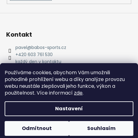
Kontakt
pavel
@
babos-sports.cz
+420 603 761 530
každý den v kontaktu
pavel.babos.90/
Používáme cookies, abychom Vám umožnili
pohodlné prohlížení webu a díky analýze provozu
webu neustále zlepšovali jeho funkce, výkon a
použitelnost. Více informací
zde
.
Nastavení
Vytvořil Shoptet
Copyright 2026
babos-sports
. Všechna práva
Odmítnout
Souhlasím
vyhrazena.
Upravit nastavení cookies
#RunEveryDay