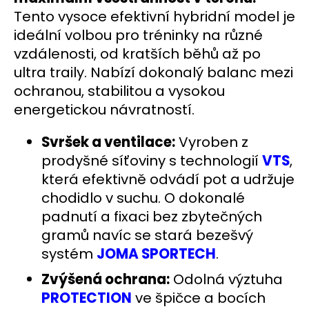
č
Tento vysoce efektivní hybridní model je
u
j
ideální volbou pro tréninky na různé
e
vzdálenosti, od kratších běhů až po
m
ultra traily. Nabízí dokonalý balanc mezi
e
ochranou, stabilitou a vysokou
energetickou návratností.
BĚŽECKÁ
OBUV
Svršek a ventilace:
Vyroben z
JOMA
R-
prodyšné síťoviny s technologií
VTS
,
6000
2602
která efektivně odvádí pot a udržuje
2
chodidlo v suchu. O dokonalé
499
padnutí a fixaci bez zbytečných
Kč
Původně:
gramů navíc se stará bezešvý
3
systém
JOMA SPORTECH
.
000
Kč
Zvýšená ochrana:
Odolná výztuha
PROTECTION
ve špičce a bocích