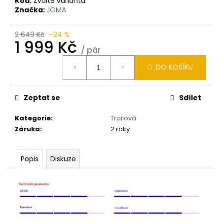
Kód:
Zvolte variantu
Značka:
JOMA
2 649 Kč
–24 %
1 999 Kč
/ pár
Měrná
DO KOŠÍKU
cena:
Zeptat se
Sdílet
Kategorie
:
Trailová
Záruka
:
2 roky
Popis
Diskuze