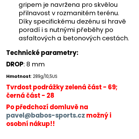
gripem je navržena pro skvělou
přilnavost v rozmanitém terénu.
Díky specifickému dezénu si hravě
poradí i s nutnými přeběhy po
asfaltových a betonových cestách.
Technické parametry:
DR
OP
:
8 mm
Hmotnost
: 289g/10,5US
Tvrdost podrážky zelená část - 69;
černá část - 28
Po předchozí domluvě na
pavel@babos-sports.cz
možný i
osobní nákup!!