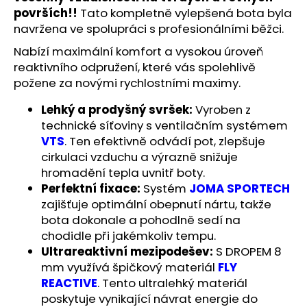
č
površích!!
Tato kompletně vylepšená bota byla
u
navržena ve spolupráci s profesionálními běžci.
j
e
Nabízí maximální komfort a vysokou úroveň
m
reaktivního odpružení, které vás spolehlivě
e
požene za novými rychlostními maximy.
Lehký a prodyšný svršek:
Vyroben z
BĚŽECKÁ
technické síťoviny s ventilačním systémem
OBUV
JOMA
VTS
. Ten efektivně odvádí pot, zlepšuje
R.SUPER
cirkulaci vzduchu a výrazně snižuje
CROSS
hromadění tepla uvnitř boty.
2627
Perfektní fixace:
Systém
JOMA SPORTECH
1
zajišťuje optimální obepnutí nártu, takže
999
Kč
bota dokonale a pohodlně sedí na
Původně:
chodidle při jakémkoliv tempu.
2
Ultrareaktivní mezipodešev:
S DROPEM 8
499
Kč
mm využívá špičkový materiál
FLY
REACTIVE
. Tento ultralehký materiál
poskytuje vynikající návrat energie do