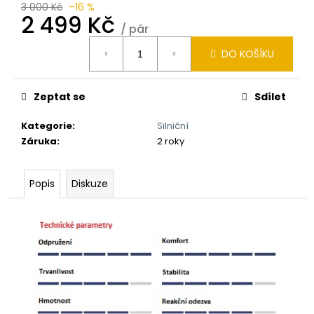
3 000 Kč
–16 %
2 499 Kč
/ pár
Měrná
DO KOŠÍKU
cena:
Zeptat se
Sdílet
Kategorie
:
Silniční
Záruka
:
2 roky
Popis
Diskuze