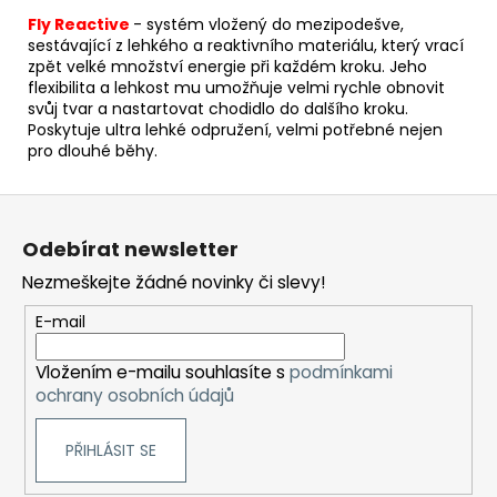
Fly Reactive
- s
yst
ém vložený do mezipodešve,
sestávající z lehkého a reaktivního materiálu, který vrací
zpět velké množství energie při každém kroku.
Jeho
flexibilita a lehkost mu umožňuje velmi rychle obnovit
svůj tvar a nastartovat chodidlo do dalšího kroku.
Poskytuje ultra lehké odpružení, velmi potřebné nejen
pro dlouhé běhy.
Z
á
Odebírat newsletter
p
Nezmeškejte žádné novinky či slevy!
a
t
E-mail
í
Vložením e-mailu souhlasíte s
podmínkami
ochrany osobních údajů
PŘIHLÁSIT SE