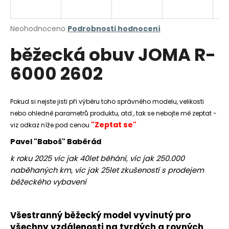
a
j
Průměrné
Neohodnoceno
Podrobnosti hodnocení
í
hodnocení
běžecká obuv JOMA R-
produktu
t
je
?
6000 2602
0,0
z
5
hvězdiček.
Pokud si nejste jisti při výběru toho správného modelu, velikosti
nebo ohledně parametrů produktu, atd., tak se nebojte mě zeptat -
HLEDAT
"Zeptat se"
viz odkaz níže pod cenou
Pavel "Baboš" Baběrád
k roku 2025 víc jak 40let běhání, víc jak 250.000
D
naběhaných km, víc jak 25let zkušeností s prodejem
o
běžeckého vybavení
p
o
r
Všestranný běžecký model vyvinutý pro
u
všechny vzdálenosti na tvrdých a rovných