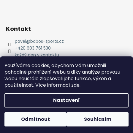
Kontakt
pavel
@
babos-sports.cz
+420 603 761 530
každý den v kontaktu
pavel.babos.90/
Používáme cookies, abychom Vám umožnili
pohodlné prohlížení webu a díky analýze provozu
webu neustále zlepšovali jeho funkce, výkon a
použitelnost. Více informací
zde
.
Nastavení
Vytvořil Shoptet
Copyright 2026
babos-sports
. Všechna práva
Odmítnout
Souhlasím
vyhrazena.
Upravit nastavení cookies
#RunEveryDay