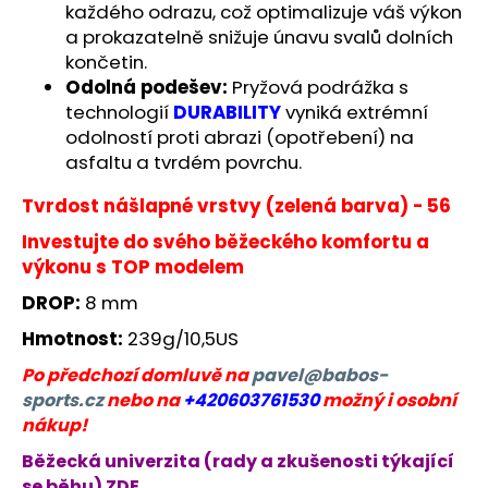
každého odrazu, což optimalizuje váš výkon
a prokazatelně snižuje únavu svalů dolních
končetin.
Odolná podešev:
Pryžová podrážka s
technologií
DURABILITY
vyniká extrémní
odolností proti abrazi (opotřebení) na
asfaltu a tvrdém povrchu.
Tvrdost nášlapné vrstvy (zelená barva) - 56
Investujte do svého běžeckého komfortu a
výkonu s TOP modelem
DROP:
8 mm
Hmotnost:
239g/10,5US
Po předchozí domluvě na
pavel@babos-
sports.cz
nebo na
+420603761530
možný i osobní
nákup!
Běžecká univerzita (rady a zkušenosti týkající
se běhu) ZDE