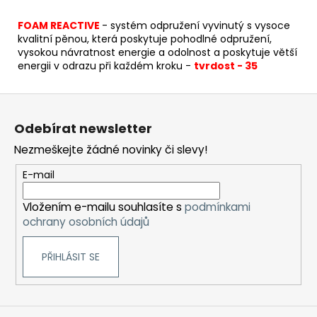
FOAM REACTIVE
-
s
ystém odpružení vyvinutý s vysoce
kvalitní pěnou, která poskytuje pohodlné odpružení,
vysokou návratnost energie a odolnost a poskytuje větší
energii v odrazu při každém kroku -
tvrdost - 35
Z
á
Odebírat newsletter
p
Nezmeškejte žádné novinky či slevy!
a
t
E-mail
í
Vložením e-mailu souhlasíte s
podmínkami
ochrany osobních údajů
PŘIHLÁSIT SE