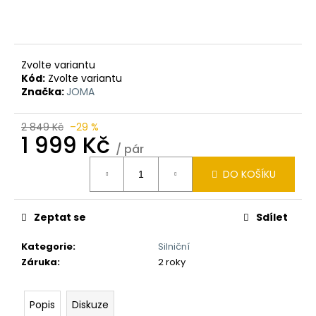
Zvolte variantu
Kód:
Zvolte variantu
Značka:
JOMA
2 849 Kč
–29 %
1 999 Kč
/ pár
Měrná
DO KOŠÍKU
cena:
Zeptat se
Sdílet
Kategorie
:
Silniční
Záruka
:
2 roky
Popis
Diskuze