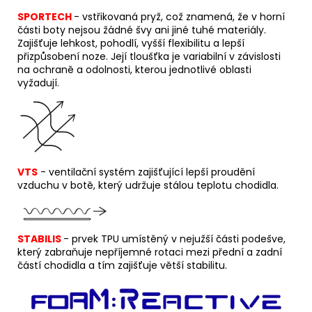
SPORTECH
-
v
střikovaná pryž, což znamená, že v horní
části boty nejsou žádné švy ani jiné tuhé materiály.
Zajišťuje lehkost, pohodlí, vyšší flexibilitu a lepší
přizpůsobení noze. Její tloušťka je variabilní v závislosti
na ochraně a odolnosti, kterou jednotlivé oblasti
vyžadují.
VTS
- ventilační systém zajišťující lepší proudění
vzduchu v botě, který udržuje stálou teplotu chodidla.
STABILIS
-
p
r
vek TPU umístěný v nejužší části podešve,
který zabraňuje nepříjemné rotaci mezi přední a zadní
částí chodidla a tím zajišťuje větší stabilitu.