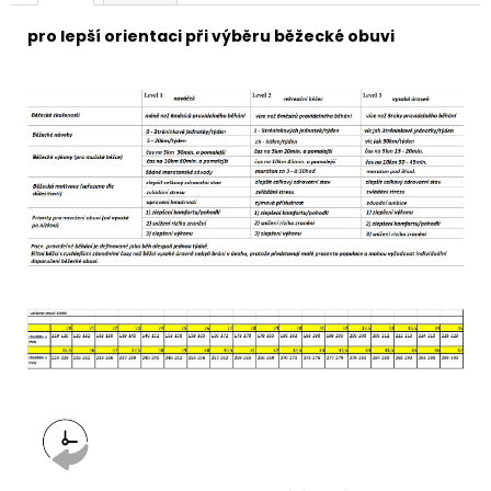
pro lepší orientaci při výběru běžecké obuvi