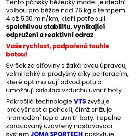
č
Tento pánský běžecký model je ideální
u
volbou pro běžce nad 75 kg s tempem
j
4 až 5:30 min/km, kteří potřebují
e
spolehlivou stabilitu, vynikající
m
e
odpružení a reaktivní odraz
.
Vaše rychlost, podpořená touhle
BĚŽECKÁ
botou!
BUNDA
RONHILL
Svršek ze síťoviny s žakárovou úpravou,
STRIDE
SUNDOWN
velmi lehký a prodyšný díky perforacím,
JACKET
které optimalizují odvod potu a
2
umožňují cirkulaci vzduchu uvnitř boty.
199
Kč
Pokročilá technologie
VTS
zvyšuje
Původně:
3
prodyšnost a pohodlí, čímž snižuje
000
hromadění tepla uvnitř boty.
Tepelně
Kč
zpracovaný uzavřený nastavovací
systém
JOMA SPORTECH
poskytuje