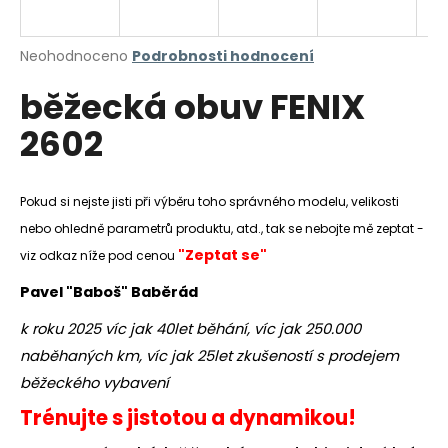
a
j
Průměrné
Neohodnoceno
Podrobnosti hodnocení
í
hodnocení
běžecká obuv FENIX
produktu
t
je
?
2602
0,0
z
5
hvězdiček.
Pokud si nejste jisti při výběru toho správného modelu, velikosti
nebo ohledně parametrů produktu, atd., tak se nebojte mě zeptat -
HLEDAT
"Zeptat se"
viz odkaz níže pod cenou
Pavel "Baboš" Baběrád
D
k roku 2025 víc jak 40let běhání, víc jak 250.000
o
naběhaných km, víc jak 25let zkušeností s prodejem
p
o
běžeckého vybavení
r
Trénujte s jistotou a dynamikou!
u