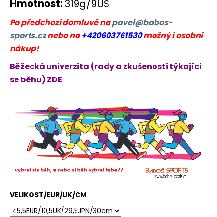
Hmotnost:
319g/9US
Po předchozí domluvě na
pavel@babos-
sports.cz
nebo na
+420603761530
možný i osobní
nákup!
Běžecká univerzita (rady a zkušenosti týkající
se běhu) ZDE
VELIKOST/EUR/UK/CM